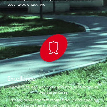
tous, avec chacun
·e
.
Excellence
Nombre de nos anciens apprentis sont devenus
des partenaires.
L'École des Métiers témoigne de l'excellence de
leur savoir-faire, ils témoignent du nôtre.