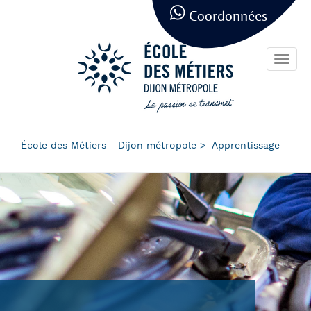
Panneau de gestion des cookies
Aller
Coordonnées
au
contenu
principal
Toggl
navig
École des Métiers - Dijon métropole
Apprentissage