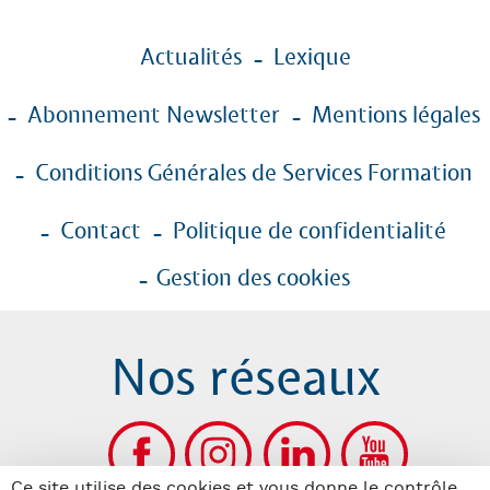
Menu
Actualités
Lexique
Pied
de
Abonnement Newsletter
Mentions légales
page
Conditions Générales de Services Formation
Contact
Politique de confidentialité
Gestion des cookies
Nos réseaux
Ce site utilise des cookies et vous donne le contrôle