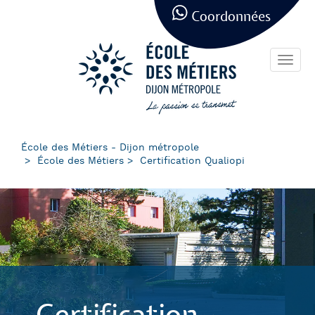
Panneau de gestion des cookies
Aller
Coordonnées
au
contenu
principal
Toggl
navig
École des Métiers - Dijon métropole
École des Métiers
Certification Qualiopi