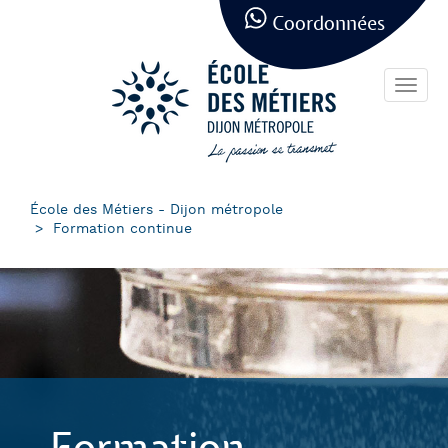
Panneau de gestion des cookies
Aller
Coordonnées
au
contenu
principal
Toggl
navig
École des Métiers - Dijon métropole
Formation continue