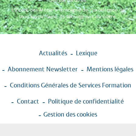
des partenaires.
L'École des Métiers témoigne de l'excellence de
leur savoir-faire, ils témoignent du nôtre.
Menu
Actualités
Lexique
Pied
de
Abonnement Newsletter
Mentions légales
page
Conditions Générales de Services Formation
Contact
Politique de confidentialité
Gestion des cookies