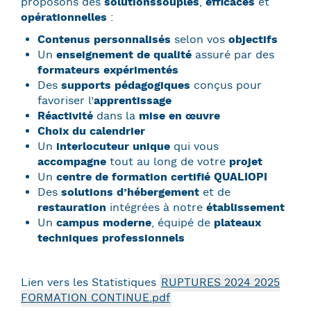
proposons des
solutions
souples
,
efficaces
et
opérationnelles
:
Contenus personnalisés
selon vos
objectifs
Un
enseignement de qualité
assuré par des
formateurs expérimentés
Des
supports pédagogiques
conçus pour
favoriser l’
apprentissage
Réactivité
dans la
mise en œuvre
Choix du calendrier
Un
interlocuteur unique
qui vous
accompagne
tout au long de votre
projet
Un
centre de formation certifié QUALIOPI
Des
solutions d’hébergement
et de
restauration
intégrées à notre
établissement
Un
campus moderne
, équipé de
plateaux
techniques professionnels
Lien vers les Statistiques
RUPTURES 2024 2025
FORMATION CONTINUE.pdf