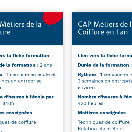
Métiers de la
CAP Métiers de l
fure
Coiffure en 1 an
ers la fiche formation
Lien vers la fiche form
de la formation
: 2 ans
Durée de la formation
:
me
: 1 semaine en école et
Rythme
: 1 semaine en 
ines en entreprise
3 semaines en entrepri
n
environ
 d'heures à l'école par
Nombre d'heures à l'é
: 840h
420 heures
es enseignées
:
Matières enseignées
:
ques de coiffure
Techniques de coiffure
Relation clientèle et
e