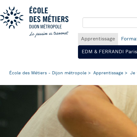
Panneau de gestion des cookies
Aller
au
contenu
principal
Navigation
Apprentissage
Format
principale
EDM & FERRANDI Paris
École des Métiers - Dijon métropole
Apprentissage
Je 