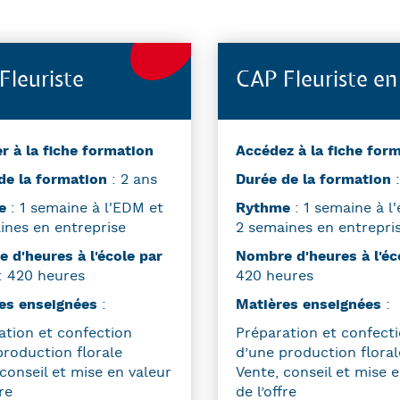
Fleuriste
CAP Fleuriste en
r à la fiche formation
Accédez à la fiche for
de la formation
: 2 ans
Durée de la formation
:
me
: 1 semaine à l'EDM et
Rythme
: 1 semaine à l'
ines en entreprise
2 semaines en entrepri
 d'heures à l'école par
Nombre d'heures à l'é
: 420 heures
420 heures
es enseignées
:
Matières enseignées
:
ation et confection
Préparation et confect
production florale
d’une production floral
conseil et mise en valeur
Vente, conseil et mise 
re
de l’offre