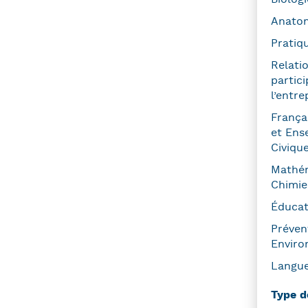
Anato
Pratiq
Relatio
partici
l’entre
França
et Ens
Civiqu
Mathém
Chimie
Éducat
Préven
Enviro
Langue
Type d