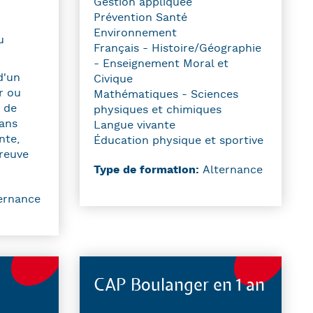
Gestion appliquée
Prévention Santé
Environnement
u
Français - Histoire/Géographie
- Enseignement Moral et
d'un
Civique
r ou
Mathématiques - Sciences
 de
physiques et chimiques
sans
Langue vivante
nte,
Éducation physique et sportive
preuve
Type de formation:
Alternance
ernance
CAP Boulanger en 1 an