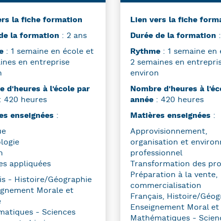
ers la fiche formation
Lien vers la fiche form
de la formation
: 2 ans
Durée de la formation
:
me
: 1 semaine en école et
Rythme
: 1 semaine en 
ines en entreprise
2 semaines en entrepri
n
environ
 d'heures à l'école par
Nombre d'heures à l'éc
: 420 heures
année
: 420 heures
es enseignées
:
Matières enseignées
:
ue
Approvisionnement,
logie
organisation et enviro
n
professionnel
es appliquées
Transformation des pro
Préparation à la vente,
is - Histoire/Géographie
commercialisation
ignement Morale et
Français, Histoire/Géog
e
Enseignement Moral et 
atiques - Sciences
Mathématiques - Scien