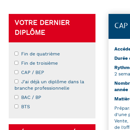
VOTRE DERNIER
CAP 
DIPLÔME
Accéde
Fin de quatrième
Durée 
Fin de troisième
Ryth
CAP / BEP
2 sema
J'ai déjà un diplôme dans la
Nombre
branche professionnelle
année
BAC / BP
Matièr
BTS
Prépar
d’une 
Vente, 
de l’off