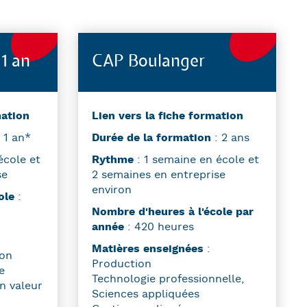
 1 an
CAP Boulanger
mation
Lien vers la fiche formation
 1 an*
Durée de la formation
: 2 ans
école et
Rythme
: 1 semaine en école et
se
2 semaines en entreprise
environ
cole
:
Nombre d'heures à l'école par
année
: 420 heures
Matières enseignées
:
ion
Production
e
Technologie professionnelle,
en valeur
Sciences appliquées