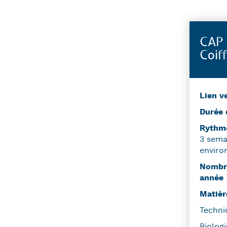
CAP 
Coif
Lien v
Durée 
Ryth
3 sema
enviro
Nombre
année
Matièr
Techni
Biologi