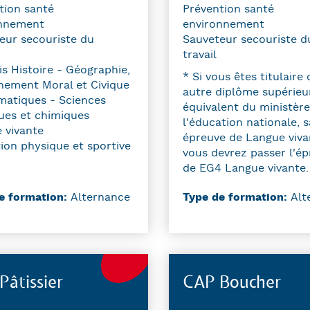
tion santé
Prévention santé
nnement
environnement
eur secouriste du
Sauveteur secouriste d
travail
is Histoire - Géographie,
* Si vous êtes titulaire 
nement Moral et Civique
autre diplôme supérieu
atiques - Sciences
équivalent du ministère
ues et chimiques
l'éducation nationale, 
 vivante
épreuve de Langue viva
ion physique et sportive
vous devrez passer l'é
de EG4 Langue vivante.
e formation:
Alternance
Type de formation:
Alt
Pâtissier
CAP Boucher