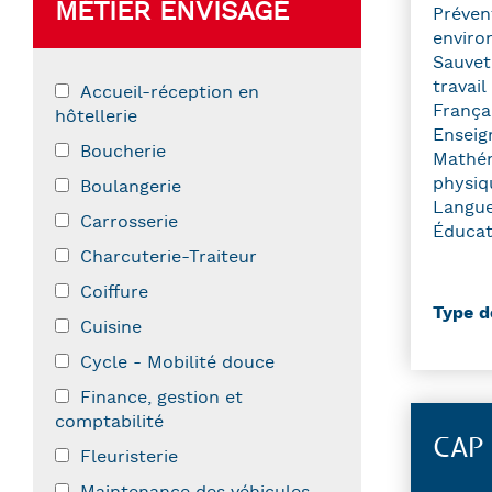
MÉTIER ENVISAGÉ
Préven
enviro
Sauvet
travail
Accueil-réception en
França
hôtellerie
Enseig
Boucherie
Mathém
physiq
Boulangerie
Langue
Carrosserie
Éducat
Charcuterie-Traiteur
Coiffure
Type d
Cuisine
Cycle - Mobilité douce
Finance, gestion et
comptabilité
CAP 
Fleuristerie