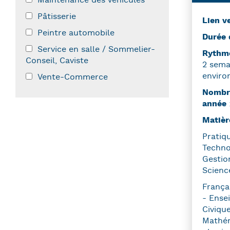
Maintenance des véhicules
Pâtisserie
Lien v
Peintre automobile
Durée 
Service en salle / Sommelier-
Ryth
Conseil, Caviste
2 sema
enviro
Vente-Commerce
Nombre
année
Matièr
Pratiq
Techno
Gestio
Scienc
França
- Ense
Civiqu
Mathém