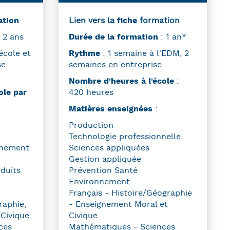
ation
Lien vers la
fiche
formation
 2 ans
Durée de la formation
: 1 an*
école et
Rythme
: 1 semaine à l'EDM, 2
se
semaines en entreprise
Nombre d'heures à l'école
:
ole par
420 heures
Matières enseignées
:
Production
Technologie professionnelle,
nnement
Sciences appliquées
Gestion appliquée
duits
Prévention Santé
Environnement
Français - Histoire/Géographie
raphie,
- Enseignement Moral et
Civique
Civique
ces
Mathématiques - Sciences