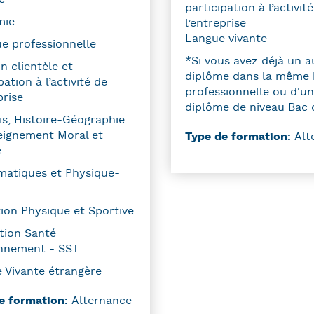
participation à l’activit
mie
l’entreprise
Langue vivante
ue professionnelle
*Si vous avez déjà un a
n clientèle et
diplôme dans la même
pation à l’activité de
professionnelle ou d'un
prise
diplôme de niveau Bac 
is, Histoire-Géographie
eignement Moral et
Type de formation:
Alt
e
atiques et Physique-
ion Physique et Sportive
tion Santé
nnement - SST
 Vivante étrangère
e formation:
Alternance