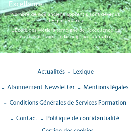
Excellence
Nombre de nos anciens apprentis sont devenus
des partenaires.
L'École des Métiers témoigne de l'excellence de
leur savoir-faire, ils témoignent du nôtre.
Menu
Actualités
Lexique
Pied
de
Abonnement Newsletter
Mentions légales
page
Conditions Générales de Services Formation
Contact
Politique de confidentialité