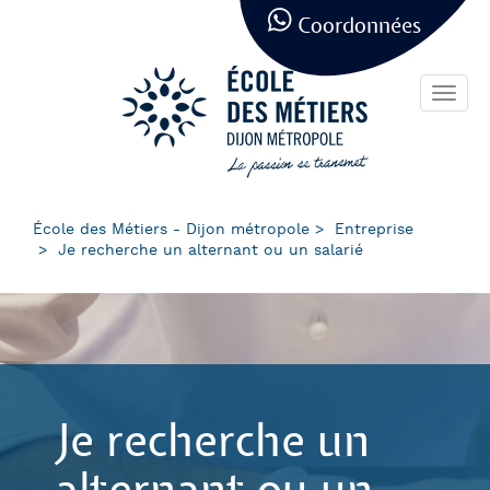
Panneau de gestion des cookies
Aller
Coordonnées
au
contenu
principal
Toggl
navig
École des Métiers - Dijon métropole
Entreprise
Je recherche un alternant ou un salarié
Je recherche un