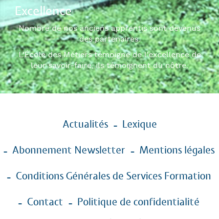
Excellence
Nombre de nos anciens apprentis sont devenus
des partenaires.
L'École des Métiers témoigne de l'excellence de
leur savoir-faire, ils témoignent du nôtre.
Menu
Actualités
Lexique
Pied
de
Abonnement Newsletter
Mentions légales
page
Conditions Générales de Services Formation
Contact
Politique de confidentialité