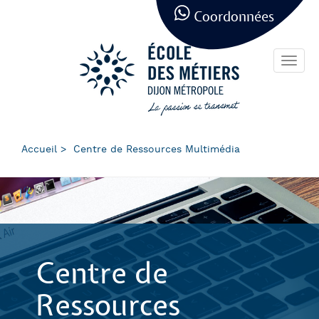
Panneau de gestion des cookies
Aller
Coordonnées
au
contenu
principal
Toggl
navig
Accueil
Centre de Ressources Multimédia
Centre de
Ressources