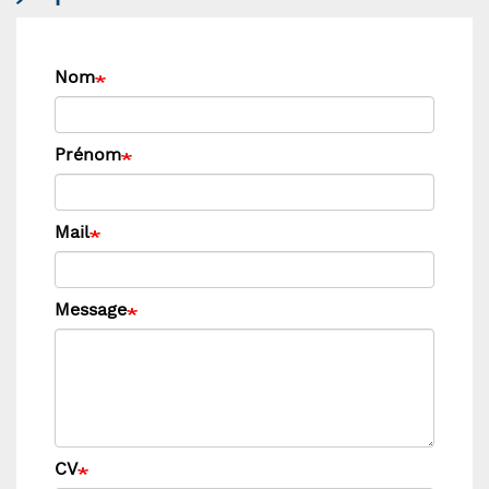
Nom
Prénom
Mail
Message
CV