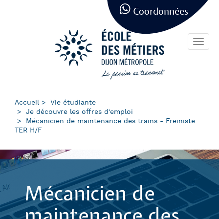
Panneau de gestion des cookies
Aller
Coordonnées
au
contenu
principal
Toggl
navig
Accueil
Vie étudiante
Je découvre les offres d'emploi
Mécanicien de maintenance des trains - Freiniste
TER H/F
Mécanicien de
maintenance des