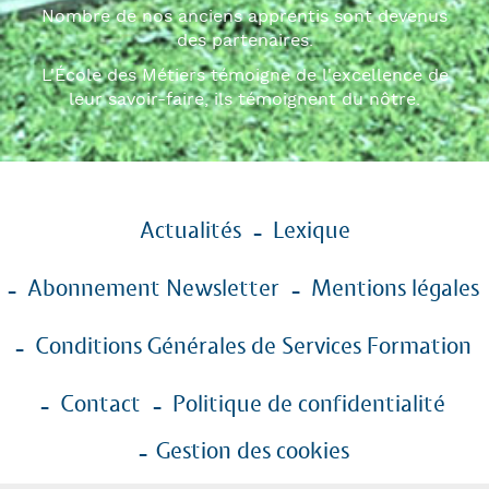
Nombre de nos anciens apprentis sont devenus
des partenaires.
L'École des Métiers témoigne de l'excellence de
leur savoir-faire, ils témoignent du nôtre.
Menu
Actualités
Lexique
Pied
de
Abonnement Newsletter
Mentions légales
page
Conditions Générales de Services Formation
Contact
Politique de confidentialité
Gestion des cookies