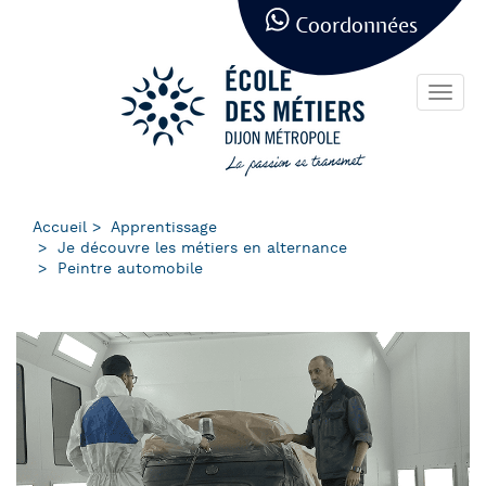
Panneau de gestion des cookies
Aller
Coordonnées
au
contenu
principal
Toggl
navig
Accueil
Apprentissage
Je découvre les métiers en alternance
Peintre automobile