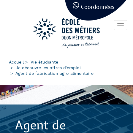
Panneau de gestion des cookies
Aller
Coordonnées
au
contenu
principal
Toggl
navig
Accueil
Vie étudiante
Je découvre les offres d'emploi
Agent de fabrication agro alimentaire
Agent de