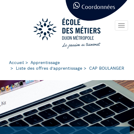
Panneau de gestion des cookies
Aller
Coordonnées
au
contenu
principal
Toggl
navig
Accueil
Apprentissage
Liste des offres d'apprentissage
CAP BOULANGER