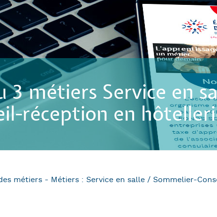
u 3 métiers Service en s
il-réception en hôteller
es métiers - Métiers : Service en salle / Sommelier-Consei