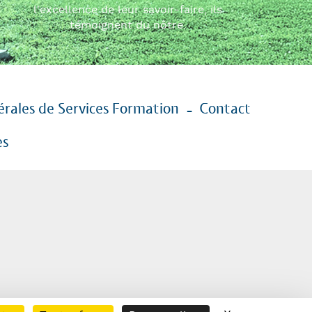
l'excellence de leur savoir-faire, ils
témoignent du nôtre.
rales de Services Formation
Contact
es