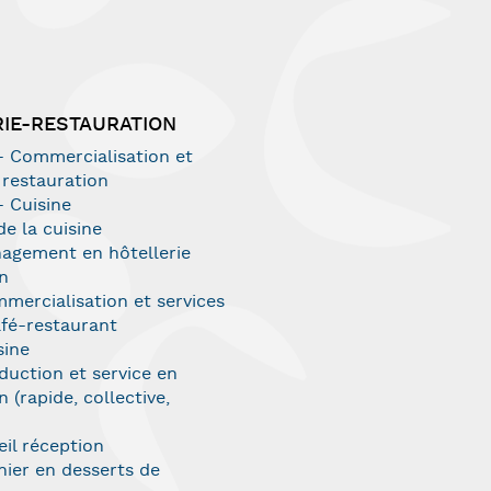
IE-RESTAURATION
 Commercialisation et
 restauration
 Cuisine
de la cuisine
agement en hôtellerie
n
mercialisation et services
afé-restaurant
sine
duction et service en
 (rapide, collective,
il réception
nier en desserts de