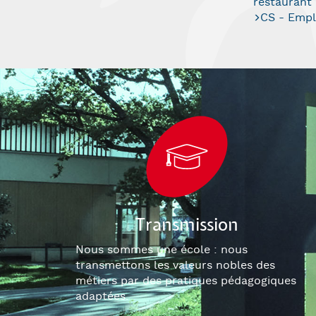
restaurant
CS - Empl
Transmission
Nous sommes une école : nous
transmettons les valeurs nobles des
métiers par des pratiques pédagogiques
adaptées.