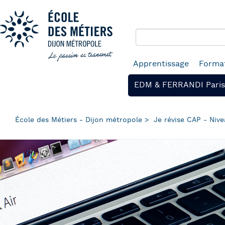
Panneau de gestion des cookies
Aller
au
contenu
principal
Navigation
Apprentissage
Format
principale
EDM & FERRANDI Paris
École des Métiers - Dijon métropole
Je révise CAP - Nive