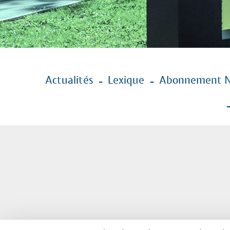
Menu
Actualités
Lexique
Abonnement N
Pied
de
page