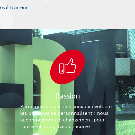
oyé traiteur
Passion
Parce que les besoins sociaux évoluent,
les parcours se personnalisent : nous
accompagnons le changement pour
toutes et tous, avec chacun
·e
.