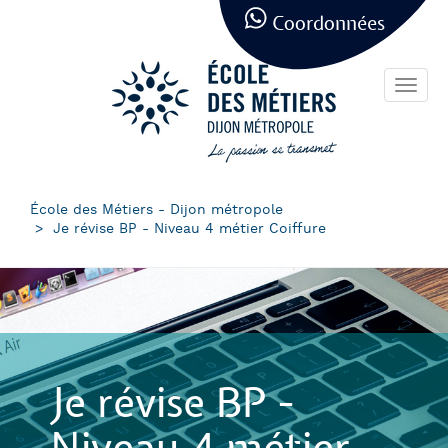
Panneau de gestion des cookies
Aller
Coordonnées
au
contenu
principal
Toggl
navig
École des Métiers - Dijon métropole
Je révise BP - Niveau 4 métier Coiffure
Je révise BP -