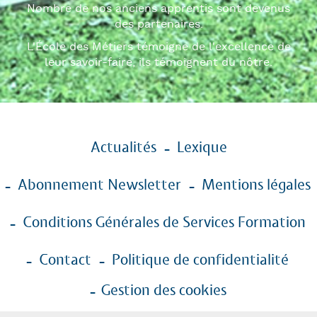
Nombre de nos anciens apprentis sont devenus
des partenaires.
L'École des Métiers témoigne de l'excellence de
leur savoir-faire, ils témoignent du nôtre.
Menu
Actualités
Lexique
Pied
de
Abonnement Newsletter
Mentions légales
page
Conditions Générales de Services Formation
Contact
Politique de confidentialité
Gestion des cookies