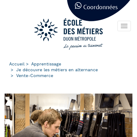
Panneau de gestion des cookies
Aller
Coordonnées
au
contenu
principal
Toggl
navig
Accueil
Apprentissage
Je découvre les métiers en alternance
Vente-Commerce